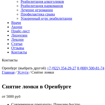
Реабилитация алкоголиков
Реабилитация наркоманов
Лечение игромании
Профилактика срыва
Ускоренный курс реабилитации
Врачи
Акции
Прайс-лист
Лицензии
Лекции
Статьи
Отзывы
Контакты
Контакты
Оренбург
(выбрать другой)
+7 (922) 354-29-27
8 (800) 500-81-74
Главная
/
Услуги
/
Снятие ломки
Снятие ломки в Оренбурге
от 5000 руб
Современные препараты. Приедем быстро.