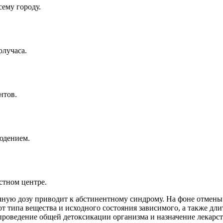
ему городу.
олучаса.
нтов.
юдением.
стном центре.
ную дозу приводит к абстинентному синдрому. На фоне отмены
т типа вещества и исходного состояния зависимого, а также дл
я проведение общей детоксикации организма и назначение лекарс