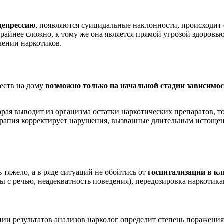
депрессию
, появляются суицидальные наклонности, происходит 
крайнее сложно, к тому же она является прямой угрозой здоро
лении наркотиков.
еств на дому
возможно только на начальной стадии зависимо
орая выводит из организма остатки наркотических препаратов, 
апия корректирует нарушения, вызванные длительным истощени
тяжело, а в ряде ситуаций не обойтись от
госпитализации в к
 с речью, неадекватность поведения), передозировка наркотика
нии результатов анализов нарколог определит степень поражения