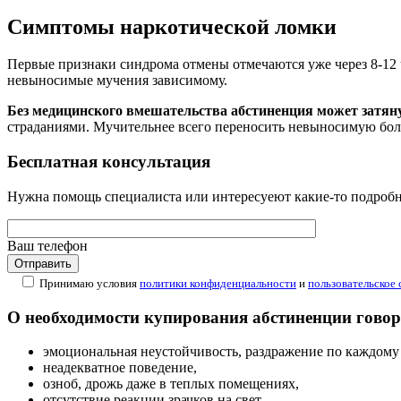
Симптомы наркотической ломки
Первые признаки синдрома отмены отмечаются уже через 8-12 
невыносимые мучения зависимому.
Без медицинского вмешательства абстиненция может затяну
страданиями. Мучительнее всего переносить невыносимую боль
Бесплатная
консультация
Нужна помощь специалиста или интересуеют какие-то подробно
Ваш телефон
Принимаю условия
политики конфиденциальности
и
пользовательское
О необходимости купирования абстиненции говор
эмоциональная неустойчивость, раздражение по каждому
неадекватное поведение,
озноб, дрожь даже в теплых помещениях,
отсутствие реакции зрачков на свет,