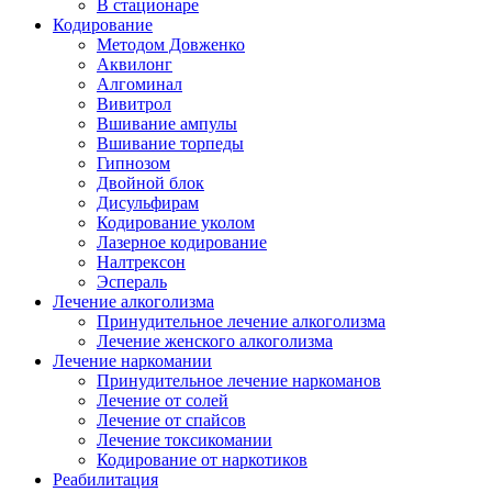
В стационаре
Кодирование
Методом Довженко
Аквилонг
Алгоминал
Вивитрол
Вшивание ампулы
Вшивание торпеды
Гипнозом
Двойной блок
Дисульфирам
Кодирование уколом
Лазерное кодирование
Налтрексон
Эспераль
Лечение алкоголизма
Принудительное лечение алкоголизма
Лечение женского алкоголизма
Лечение наркомании
Принудительное лечение наркоманов
Лечение от солей
Лечение от спайсов
Лечение токсикомании
Кодирование от наркотиков
Реабилитация