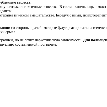
реблением веществ.
ов уничтожает токсичные вещества. В состав капельницы входят
иданты.
терапевтическом вмешательстве. Беседуя с ними, психотерапев
помощи
со стороны врачей, которые будут реагировать на изменен
ки срыва.
ерапией, но не лечит наркотическую зависимость.
Для полноцен
идуально составленной программе.