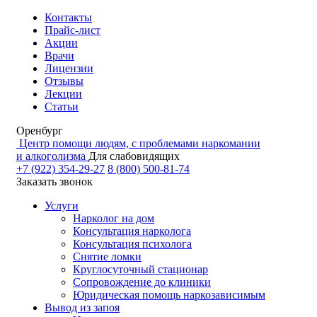
Контакты
Прайс-лист
Акции
Врачи
Лицензии
Отзывы
Лекции
Статьи
Оренбург
Центр помощи людям, с проблемами наркомании
и алкоголизма
Для слабовидящих
+7 (922) 354-29-27
8 (800) 500-81-74
Заказать звонок
Услуги
Нарколог на дом
Консультация нарколога
Консультация психолога
Снятие ломки
Круглосуточный стационар
Сопровождение до клиники
Юридическая помощь наркозависимым
Вывод из запоя