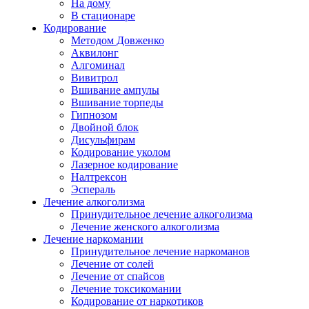
На дому
В стационаре
Кодирование
Методом Довженко
Аквилонг
Алгоминал
Вивитрол
Вшивание ампулы
Вшивание торпеды
Гипнозом
Двойной блок
Дисульфирам
Кодирование уколом
Лазерное кодирование
Налтрексон
Эспераль
Лечение алкоголизма
Принудительное лечение алкоголизма
Лечение женского алкоголизма
Лечение наркомании
Принудительное лечение наркоманов
Лечение от солей
Лечение от спайсов
Лечение токсикомании
Кодирование от наркотиков