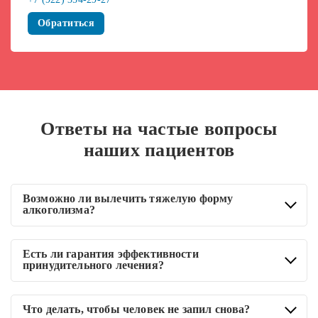
Обратиться
Ответы на частые вопросы
наших пациентов
Возможно ли вылечить тяжелую форму
алкоголизма?
Алкоголизм успешно лечится на любых стадиях, если сам
Есть ли гарантия эффективности
пациент мотивирован на выздоровление, и подобрана
принудительного лечения?
грамотная тактика лечения и реабилитации.
Схема терапии строится на основе проверенных
Что делать, чтобы человек не запил снова?